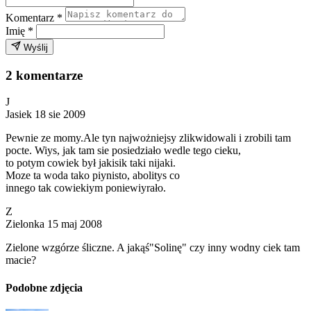
Komentarz
*
Imię
*
Wyślij
2 komentarze
J
Jasiek
18 sie 2009
Pewnie ze momy.Ale tyn najwożniejsy zlikwidowali i zrobili tam
pocte. Wiys, jak tam sie posiedziało wedle tego cieku,
to potym cowiek był jakisik taki nijaki.
Moze ta woda tako piynisto, abolitys co
innego tak cowiekiym poniewiyrało.
Z
Zielonka
15 maj 2008
Zielone wzgórze śliczne. A jakąś"Solinę" czy inny wodny ciek tam
macie?
Podobne zdjęcia