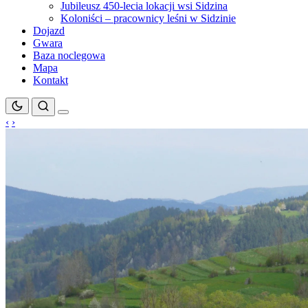
Jubileusz 450-lecia lokacji wsi Sidzina
Koloniści – pracownicy leśni w Sidzinie
Dojazd
Gwara
Baza noclegowa
Mapa
Kontakt
‹
›