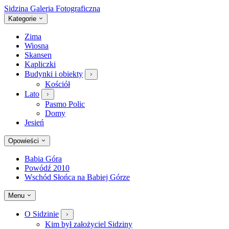
Sidzina
Galeria Fotograficzna
Kategorie
Zima
Wiosna
Skansen
Kapliczki
Budynki i obiekty
Kościół
Lato
Pasmo Polic
Domy
Jesień
Opowieści
Babia Góra
Powódź 2010
Wschód Słońca na Babiej Górze
Menu
O Sidzinie
Kim był założyciel Sidziny