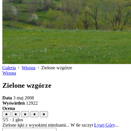
Galeria
Wiosna
Zielone wzgórze
Wiosna
Zielone wzgórze
Data
3 maj 2008
Wyświetleń
12922
Ocena
★
★
★
★
★
5/5 · 1 głos
Zielone łąki z wysokimi miedzami... W tle szczyt
Łysej Góry
...