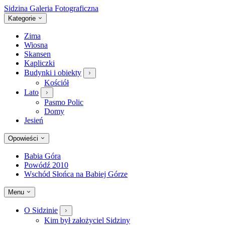
Sidzina
Galeria Fotograficzna
Kategorie
Zima
Wiosna
Skansen
Kapliczki
Budynki i obiekty
Kościół
Lato
Pasmo Polic
Domy
Jesień
Opowieści
Babia Góra
Powódź 2010
Wschód Słońca na Babiej Górze
Menu
O Sidzinie
Kim był założyciel Sidziny