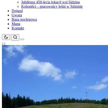
Jubileusz 450-lecia lokacji wsi Sidzina
Koloniści – pracownicy leśni w Sidzinie
Dojazd
Gwara
Baza noclegowa
Mapa
Kontakt
‹
›