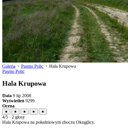
Galeria
Pasmo Polic
Hala Krupowa
Pasmo Polic
Hala Krupowa
Data
9 lip 2008
Wyświetleń
9299
Ocena
★
★
★
★
★
4/5 · 2 głosy
Hala Krupowa na południowym zboczu Okrąglicy.