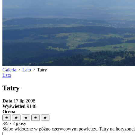
Galeria
Lato
Tatry
Lato
Tatry
Data
17 lip 2008
Wyświetleń
9148
Ocena
★
★
★
★
★
3/5 · 2 głosy
Słabo widoczne w późno czerwcowym powietrzu Tatry na horyzonci