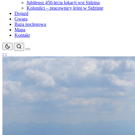
Jubileusz 450-lecia lokacji wsi Sidzina
Koloniści – pracownicy leśni w Sidzinie
Dojazd
Gwara
Baza noclegowa
Mapa
Kontakt
‹
›