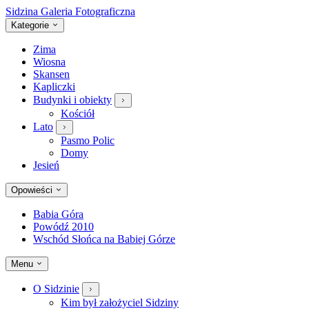
Sidzina
Galeria Fotograficzna
Kategorie
Zima
Wiosna
Skansen
Kapliczki
Budynki i obiekty
Kościół
Lato
Pasmo Polic
Domy
Jesień
Opowieści
Babia Góra
Powódź 2010
Wschód Słońca na Babiej Górze
Menu
O Sidzinie
Kim był założyciel Sidziny