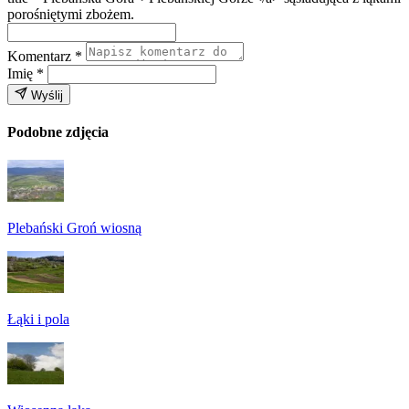
porośniętymi zbożem.
Komentarz
*
Imię
*
Wyślij
Podobne zdjęcia
Plebański Groń wiosną
Łąki i pola