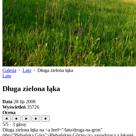
Galeria
Lato
Długa zielona łąka
Lato
Długa zielona łąka
Data
28 lip 2008
Wyświetleń
35726
Ocena
★
★
★
★
★
5/5 · 3 głosy
Długa zielona łąka na <a href="/lato/droga-na-gron"
title="Plebańska Góra">Plebańskiej Górze</a> sąsiadująca z łąkami