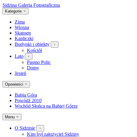
Sidzina
Galeria Fotograficzna
Kategorie
Zima
Wiosna
Skansen
Kapliczki
Budynki i obiekty
Kościół
Lato
Pasmo Polic
Domy
Jesień
Opowieści
Babia Góra
Powódź 2010
Wschód Słońca na Babiej Górze
Menu
O Sidzinie
Kim był założyciel Sidziny