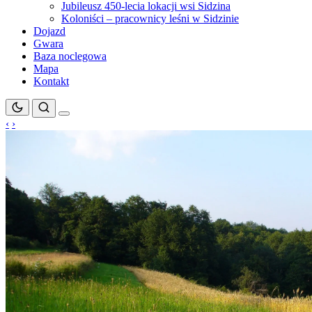
Jubileusz 450-lecia lokacji wsi Sidzina
Koloniści – pracownicy leśni w Sidzinie
Dojazd
Gwara
Baza noclegowa
Mapa
Kontakt
‹
›