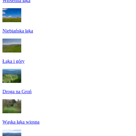
Wiosenna łąka
Niebiańska łąka
Łąka i góry
Droga na Groń
Wąska łąka wiosną